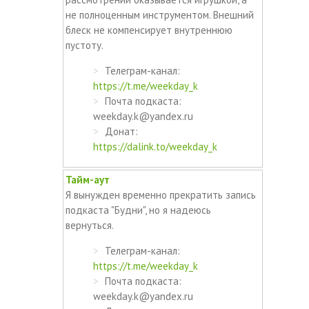
не полноценным инструментом. Внешний
блеск не компенсирует внутреннюю
пустоту.
Телеграм-канал:
https://t.me/weekday_k
Почта подкаста:
weekday.k@yandex.ru
Донат:
https://dalink.to/weekday_k
Тайм-аут
Я вынужден временно прекратить запись
подкаста "Будни", но я надеюсь
вернуться.
Телеграм-канал:
https://t.me/weekday_k
Почта подкаста:
weekday.k@yandex.ru