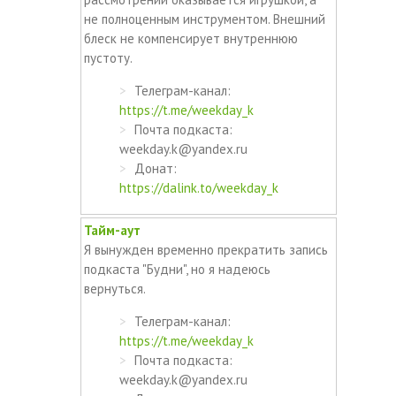
не полноценным инструментом. Внешний
блеск не компенсирует внутреннюю
пустоту.
Телеграм-канал:
https://t.me/weekday_k
Почта подкаста:
weekday.k@yandex.ru
Донат:
https://dalink.to/weekday_k
Тайм-аут
Я вынужден временно прекратить запись
подкаста "Будни", но я надеюсь
вернуться.
Телеграм-канал:
https://t.me/weekday_k
Почта подкаста:
weekday.k@yandex.ru