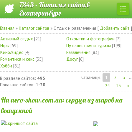
7343 - Каталог сайтов
Екатеринбург
Главная
»
Каталог сайтов
» Отдых и развлечения
[
Добавить сайт
]
Активный отдых
[21]
Открытки и фотографии
[7]
Игры
[59]
Путешествия и туризм
[199]
Кино/видео
[4]
Развлечения
[83]
Романтика и секс
[35]
Досуг
[6]
Хобби
[81]
Страницы
:
1
2
3
...
В разделе сайтов
:
495
Показано сайтов
:
1-20
24
25
»
На aero-show.com.ua: сердца из шаров на
выпускной