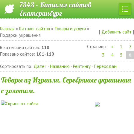
7343 - Каталог сайтов
Екатеринбург
Главная
»
Каталог сайтов
»
Товары и услуги
»
[
Добавить сайт
]
Подарки, украшения
Страницы
:
«
1
2
В категории сайтов
:
110
Показано сайтов
:
101-110
3
4
5
6
Сортировать по
:
Дате
·
Названию
·
Рейтингу
·
Переходам
Товары из Израиля. Серебряные украшения
с золотом.