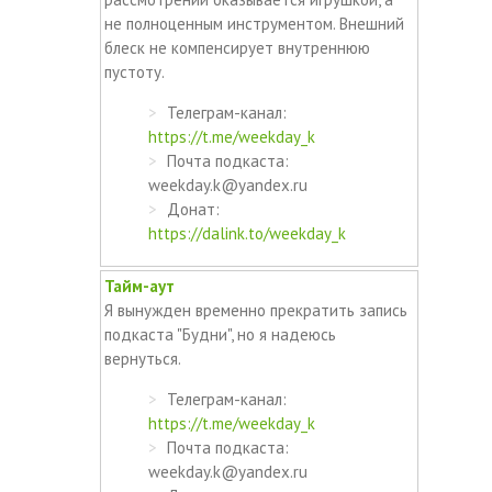
не полноценным инструментом. Внешний
блеск не компенсирует внутреннюю
пустоту.
Телеграм-канал:
https://t.me/weekday_k
Почта подкаста:
weekday.k@yandex.ru
Донат:
https://dalink.to/weekday_k
Тайм-аут
Я вынужден временно прекратить запись
подкаста "Будни", но я надеюсь
вернуться.
Телеграм-канал:
https://t.me/weekday_k
Почта подкаста:
weekday.k@yandex.ru