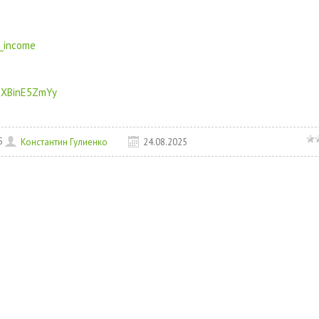
h_income
CeXBinE5ZmYy
5
Константин Гулиенко
24.08.2025