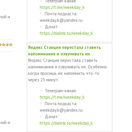
Телеграм-канал:
https://t.me/weekday_k
Почта подкаста:
ной и
weekday.k@yandex.ru
Донат:
https://dalink.to/weekday_k
Яндекс Станция перестала ставить
напоминания и озвучивать их
Яндекс Станция перестала ставить
напоминания и озвучивать их. Особенно
когда просишь ее напомнить что-то
через 25 минут.
Телеграм-канал:
https://t.me/weekday_k
Почта подкаста:
weekday.k@yandex.ru
Донат:
ной и
https://dalink.to/weekday_k