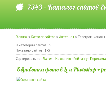
7343 - Каталог сайтов Е
Главная
»
Каталог сайтов
»
Интернет
» Телеграм-каналы
В категории сайтов
:
5
Показано сайтов
:
1-5
Сортировать по
:
Дате
·
Названию
·
Рейтингу
·
Переход
Обработка фото в Lr и Photoshop + 