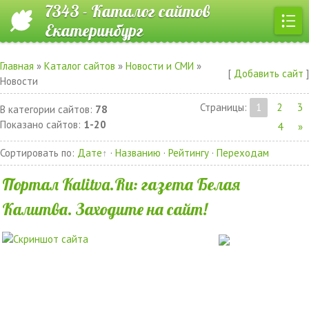
7343 - Каталог сайтов
Екатеринбург
Главная
»
Каталог сайтов
»
Новости и СМИ
»
[
Добавить сайт
]
Новости
Страницы
:
1
2
3
В категории сайтов
:
78
Показано сайтов
:
1-20
4
»
Сортировать по
:
Дате
·
Названию
·
Рейтингу
·
Переходам
Портал Kalitva.Ru: газета Белая
Калитва. Заходите на сайт!