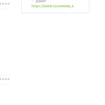
Донат:
https://dalink.to/weekday_k