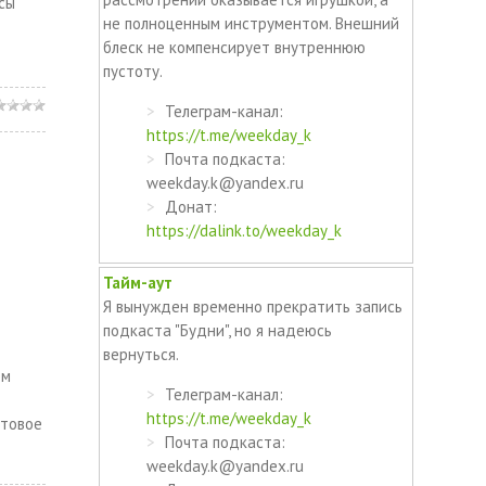
сы
не полноценным инструментом. Внешний
блеск не компенсирует внутреннюю
пустоту.
Телеграм-канал:
https://t.me/weekday_k
Почта подкаста:
weekday.k@yandex.ru
я
Донат:
https://dalink.to/weekday_k
Тайм-аут
Я вынужден временно прекратить запись
подкаста "Будни", но я надеюсь
вернуться.
ем
Телеграм-канал:
https://t.me/weekday_k
итовое
Почта подкаста:
weekday.k@yandex.ru