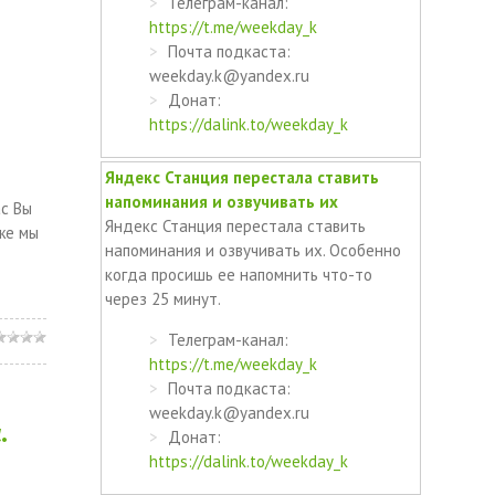
Телеграм-канал:
https://t.me/weekday_k
Почта подкаста:
weekday.k@yandex.ru
Донат:
https://dalink.to/weekday_k
Яндекс Станция перестала ставить
напоминания и озвучивать их
с Вы
Яндекс Станция перестала ставить
же мы
напоминания и озвучивать их. Особенно
когда просишь ее напомнить что-то
через 25 минут.
Телеграм-канал:
https://t.me/weekday_k
Почта подкаста:
weekday.k@yandex.ru
.
Донат:
https://dalink.to/weekday_k