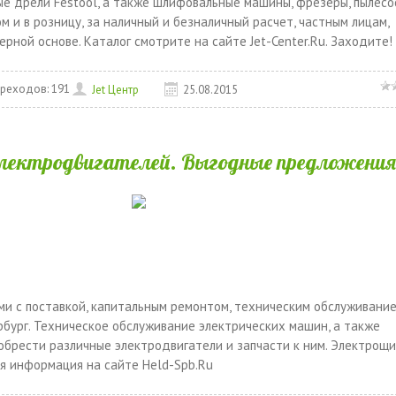
ные дрели Festool, а также шлифовальные машины, фрезеры, пылесо
м и в розницу, за наличный и безналичный расчет, частным лицам,
ной основе. Каталог смотрите на сайте Jet-Center.Ru. Заходите!
реходов:
191
Jet Центр
25.08.2015
лектродвигателей. Выгодные предложени
ми с поставкой, капитальным ремонтом, техническим обслуживани
рбург. Техническое обслуживание электрических машин, а также
иобрести различные электродвигатели и запчасти к ним. Электрощ
ая информация на сайте Held-Spb.Ru