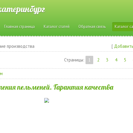
катеринбург
Главная страница
Каталог статей
Обратная связь
Каталог с
ие производства
[
Добавить
Страницы
:
1
2
3
4
5
ам
ения пельменей. Гарантия качества