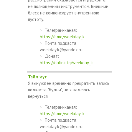
не полноценным инструментом. Внешний
блеск не компенсирует внутреннюю
пустоту.
Телеграм-канал:
https://t.me/weekday_k
Почта подкаста:
weekday.k@yandex.ru
Донат:
https://dalink.to/weekday_k
Тайм-аут
Я вынужден временно прекратить запись
подкаста "Будни", но я надеюсь
вернуться.
Телеграм-канал:
https://t.me/weekday_k
Почта подкаста:
weekday.k@yandex.ru