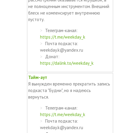
не полноценным инструментом. Внешний
блеск не компенсирует внутреннюю
пустоту.
Телеграм-канал:
https://t.me/weekday_k
Почта подкаста:
weekday.k@yandex.ru
Донат:
https://dalink.to/weekday_k
Тайм-аут
Я вынужден временно прекратить запись
подкаста "Будни", но я надеюсь
вернуться.
Телеграм-канал:
https://t.me/weekday_k
Почта подкаста:
weekday.k@yandex.ru